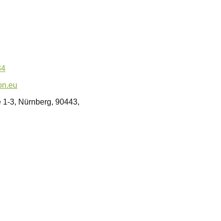
34
on.eu
e 1-3, Nürnberg, 90443,